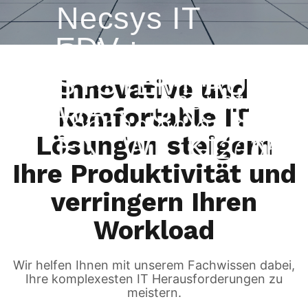
Necsys IT
EDV
Solutions
SUPPORT,
SYSTEMHAUS
Innovative und
Innovative
WARTUNG UND
komfortable IT
Technologien seit
ENTWICKLUNG
Lösungen steigern
2005
Ihre Produktivität und
verringern Ihren
Workload
Wir helfen Ihnen mit unserem Fachwissen dabei,
Ihre komplexesten IT Herausforderungen zu
meistern.